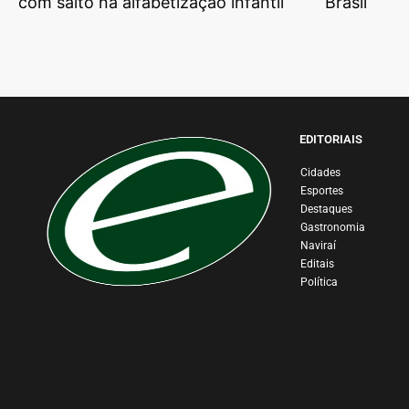
com salto na alfabetização infantil
Brasil
EDITORIAIS
Cidades
Esportes
Destaques
Gastronomia
Naviraí
Editais
Política