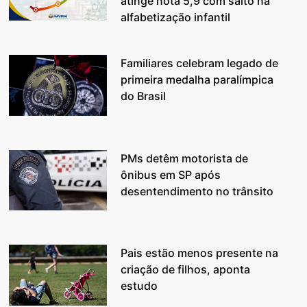
atinge nota 5,9 com salto na
alfabetização infantil
Familiares celebram legado de
primeira medalha paralímpica
do Brasil
PMs detêm motorista de
ônibus em SP após
desentendimento no trânsito
Pais estão menos presente na
criação de filhos, aponta
estudo