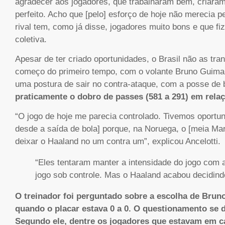
agradecer aos jogadores, que trabalharam bem, criara
perfeito. Acho que [pelo] esforço de hoje não merecia
rival tem, como já disse, jogadores muito bons e que fiz
coletiva.
Apesar de ter criado oportunidades, o Brasil não as tra
começo do primeiro tempo, com o volante Bruno Guimarã
uma postura de sair no contra-ataque, com a posse de
praticamente o dobro de passes (581 a 291) em relaç
“O jogo de hoje me parecia controlado. Tivemos oportu
desde a saída de bola] porque, na Noruega, o [meia Mar
deixar o Haaland no um contra um”, explicou Ancelotti.
“Eles tentaram manter a intensidade do jogo com 
jogo sob controle. Mas o Haaland acabou decidind
O treinador foi perguntado sobre a escolha de Brun
quando o placar estava 0 a 0. O questionamento se d
Segundo ele, dentre os jogadores que estavam em c