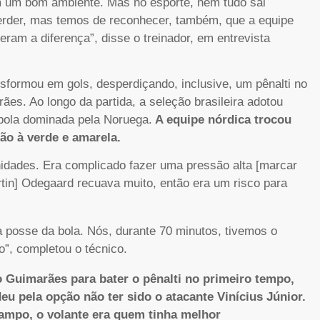
m um bom ambiente. Mas no esporte, nem tudo sai
 perder, mas temos de reconhecer, também, que a equipe
eram a diferença”, disse o treinador, em entrevista
nsformou em gols, desperdiçando, inclusive, um pênalti no
es. Ao longo da partida, a seleção brasileira adotou
 bola dominada pela Noruega.
A equipe nórdica trocou
ão à verde e amarela.
nidades. Era complicado fazer uma pressão alta [marcar
tin] Odegaard recuava muito, então era um risco para
a posse da bola. Nós, durante 70 minutos, tivemos o
o”, completou o técnico.
o Guimarães para bater o pênalti no primeiro tempo,
eu pela opção não ter sido o atacante Vinícius Júnior.
ampo, o volante era quem tinha melhor