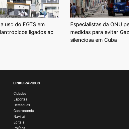
ga uso do FGTS em
Especialistas da ONU 
ilantrópicos ligados ao
medidas para evitar Ga
silenciosa em Cuba
LINKS RÁPIDOS
Cidades
Esportes
Destaques
Gastronomia
Naviraí
Editais
Política