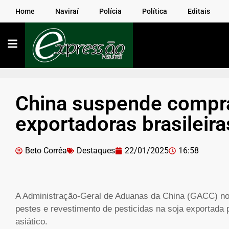
Home
Naviraí
Polícia
Política
Editais
China suspende compra
exportadoras brasileira
Beto Corrêa
Destaques
22/01/2025
16:58
A Administração-Geral de Aduanas da China (GACC) noti
pestes e revestimento de pesticidas na soja exportada 
asiático.