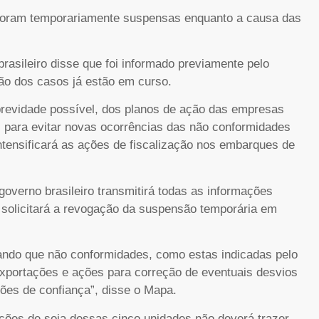
 foram temporariamente suspensas enquanto a causa das
brasileiro disse que foi informado previamente pelo
ão dos casos já estão em curso.
brevidade possível, dos planos de ação das empresas
 para evitar novas ocorrências das não conformidades
tensificará as ações de fiscalização nos embarques de
governo brasileiro transmitirá todas as informações
e solicitará a revogação da suspensão temporária em
ando que não conformidades, como estas indicadas pelo
exportações e ações para correção de eventuais desvios
ções de confiança”, disse o Mapa.
ções de soja dessas cinco unidades não deverá trazer