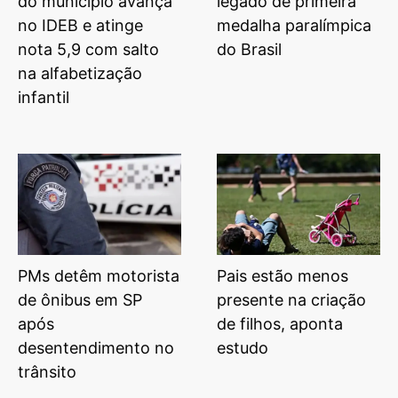
do município avança
legado de primeira
no IDEB e atinge
medalha paralímpica
nota 5,9 com salto
do Brasil
na alfabetização
infantil
PMs detêm motorista
Pais estão menos
de ônibus em SP
presente na criação
após
de filhos, aponta
desentendimento no
estudo
trânsito