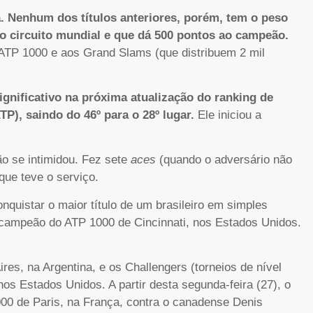
a. Nenhum dos títulos anteriores, porém, tem o peso
 do circuito mundial e que dá 500 pontos ao campeão.
 ATP 1000 e aos Grand Slams (que distribuem 2 mil
ignificativo na próxima atualização do ranking de
TP), saindo do 46º para o 28º lugar.
Ele iniciou a
ão se intimidou. Fez sete
aces
(quando o adversário não
ue teve o serviço.
quistar o maior título de um brasileiro em simples
 campeão do ATP 1000 de Cincinnati, nos Estados Unidos.
s, na Argentina, e os Challengers (torneios de nível
nos Estados Unidos. A partir desta segunda-feira (27), o
1000 de Paris, na França, contra o canadense Denis