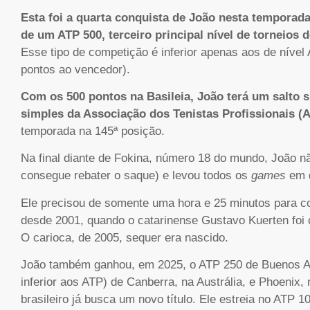
Esta foi a quarta conquista de João nesta temporad
de um ATP 500, terceiro principal nível de torneios
Esse tipo de competição é inferior apenas aos de nível
pontos ao vencedor).
Com os 500 pontos na Basileia, João terá um salto s
simples da Associação dos Tenistas Profissionais (A
temporada na 145ª posição.
Na final diante de Fokina, número 18 do mundo, João n
consegue rebater o saque) e levou todos os
games
em q
Ele precisou de somente uma hora e 25 minutos para con
desde 2001, quando o catarinense Gustavo Kuerten foi
O carioca, de 2005, sequer era nascido.
João também ganhou, em 2025, o ATP 250 de Buenos Aire
inferior aos ATP) de Canberra, na Austrália, e Phoenix, 
brasileiro já busca um novo título. Ele estreia no ATP 