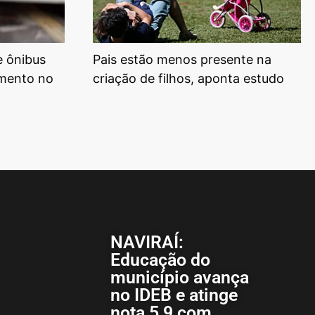
e ônibus
Pais estão menos presente na
mento no
criação de filhos, aponta estudo
NAVIRAÍ:
Educação do
município avança
no IDEB e atinge
nota 5,9 com