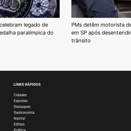
 celebram legado de
PMs detêm motorista d
edalha paralímpica do
em SP após desentendi
trânsito
LINKS RÁPIDOS
Cidades
Esportes
Destaques
Gastronomia
Naviraí
Editais
Política