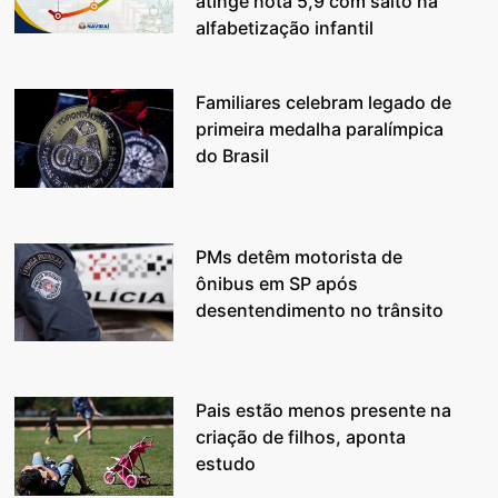
atinge nota 5,9 com salto na
alfabetização infantil
Familiares celebram legado de
primeira medalha paralímpica
do Brasil
PMs detêm motorista de
ônibus em SP após
desentendimento no trânsito
Pais estão menos presente na
criação de filhos, aponta
estudo