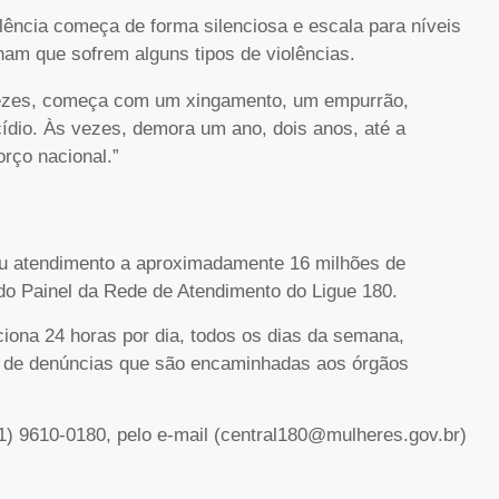
olência começa de forma silenciosa e escala para níveis
nam que sofrem alguns tipos de violências.
vezes, começa com um xingamento, um empurrão,
cídio. Às vezes, demora um ano, dois anos, até a
rço nacional.”
tou atendimento a aproximadamente 16 milhões de
do Painel da Rede de Atendimento do Ligue 180.
nciona 24 horas por dia, todos os dias da semana,
ro de denúncias que são encaminhadas aos órgãos
61) 9610-0180, pelo e-mail (central180@mulheres.gov.br)