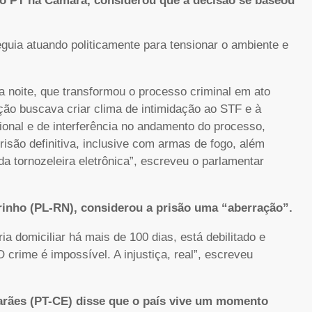
 do PT na Câmara, considerou que a decisão se baseou
guia atuando politicamente para tensionar o ambiente e
ta noite, que transformou o processo criminal em ato
ação buscava criar clima de intimidação ao STF e à
cional e de interferência no andamento do processo,
isão definitiva, inclusive com armas de fogo, além
 da tornozeleira eletrônica”, escreveu o parlamentar
rinho (PL-RN), considerou a prisão uma “aberração”.
ia domiciliar há mais de 100 dias, está debilitado e
crime é impossível. A injustiça, real”, escreveu
arães (PT-CE) disse que o país vive um momento