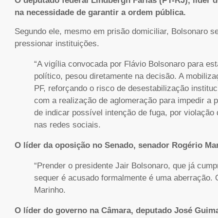
O deputado federal Lindbergh Farias (PT-RJ), líder
na necessidade de garantir a ordem pública.
Segundo ele, mesmo em prisão domiciliar, Bolsonaro se
pressionar instituições.
“A vigília convocada por Flávio Bolsonaro para es
político, pesou diretamente na decisão. A mobiliz
PF, reforçando o risco de desestabilização institu
com a realização de aglomeração para impedir a pr
de indicar possível intenção de fuga, por violação
nas redes sociais.
O líder da oposição no Senado, senador Rogério Ma
“Prender o presidente Jair Bolsonaro, que já cumpr
sequer é acusado formalmente é uma aberração. O 
Marinho.
O líder do governo na Câmara, deputado José Guim