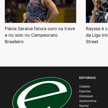
Flávia Saraiva fatura ouro na trave
Rayssa é c
e no solo no Campeonato
da Liga In
Brasileiro
Street
EDITORIAIS
Cidades
Esportes
Destaques
Gastronomia
Naviraí