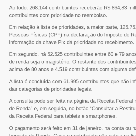
Ao todo, 268.144 contribuintes receberão R$ 864,83 mil
contribuintes com prioridade no reembolso.
Em relação à lista de prioridades, a maior parte, 125.7
Pessoas Físicas (CPF) na declaração do Imposto de Re
informação da chave Pix dá prioridade no recebimento.
Em segundo, há 52.525 contribuintes entre 60 e 79 anos
de renda seja o magistério. O restante dos contribuintes
acima de 80 anos e 4.519 contribuintes com alguma defi
A lista é concluída com 61.995 contribuintes que não
das categorias de prioridades legais.
A consulta pode ser feita na página da Receita Federal 
de Renda” e, em seguida, no botão “Consultar a Restitu
da Receita Federal para tablets e smartphones.
O pagamento será feito em 31 de janeiro, na conta ou 
Imposto de Renda. Caso o contribuinte não esteja na lis