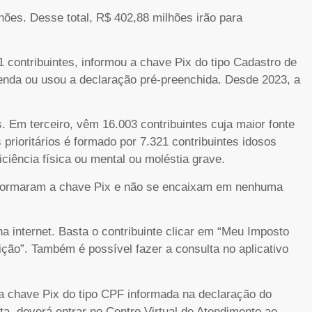
hões. Desse total, R$ 402,88 milhões irão para
51 contribuintes, informou a chave Pix do tipo Cadastro de
nda ou usou a declaração pré-preenchida. Desde 2023, a
. Em terceiro, vêm 16.003 contribuintes cuja maior fonte
 prioritários é formado por 7.321 contribuintes idosos
ciência física ou mental ou moléstia grave.
 informaram a chave Pix e não se encaixam em nenhuma
na internet. Basta o contribuinte clicar em “Meu Imposto
ição”. Também é possível fazer a consulta no aplicativo
na chave Pix do tipo CPF informada na declaração do
ta, deverá entrar no Centro Virtual de Atendimento ao