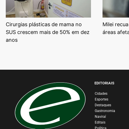
Cirurgias plásticas de mama no
Milei recu
SUS crescem mais de 50% em dez
áreas afet
anos
EDITORIAIS
Cidades
Esportes
Destaques
Gastronomia
Naviraí
Editais
Política