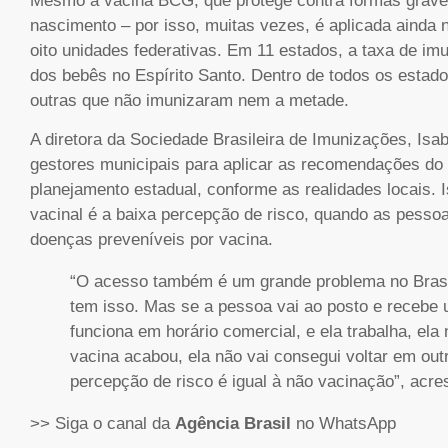
Mesmo a vacina BCG, que protege contra formas graves
nascimento – por isso, muitas vezes, é aplicada ainda
oito unidades federativas. Em 11 estados, a taxa de 
dos bebês no Espírito Santo. Dentro de todos os estad
outras que não imunizaram nem a metade.
A diretora da Sociedade Brasileira de Imunizações, Isa
gestores municipais para aplicar as recomendações do 
planejamento estadual, conforme as realidades locais. 
vacinal é a baixa percepção de risco, quando as pesso
doenças preveníveis por vacina.
“O acesso também é um grande problema no Brasi
tem isso. Mas se a pessoa vai ao posto e recebe 
funciona em horário comercial, e ela trabalha, ela 
vacina acabou, ela não vai consegui voltar em out
percepção de risco é igual à não vacinação”, acre
>> Siga o canal da
Agência Brasil
no WhatsApp