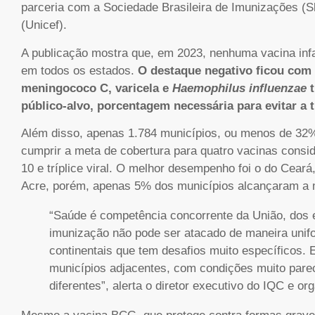
parceria com a Sociedade Brasileira de Imunizações (
(Unicef).
A publicação mostra que, em 2023, nenhuma vacina infan
em todos os estados.
O destaque negativo ficou com 
meningococo C, varicela e
Haemophilus influenzae
t
público-alvo, porcentagem necessária para evitar a
Além disso, apenas 1.784 municípios, ou menos de 32%
cumprir a meta de cobertura para quatro vacinas conside
10 e tríplice viral. O melhor desempenho foi o do Cear
Acre, porém, apenas 5% dos municípios alcançaram a 
“Saúde é competência concorrente da União, dos 
imunização não pode ser atacado de maneira unif
continentais que tem desafios muito específicos. 
municípios adjacentes, com condições muito pare
diferentes”, alerta o diretor executivo do IQC e o