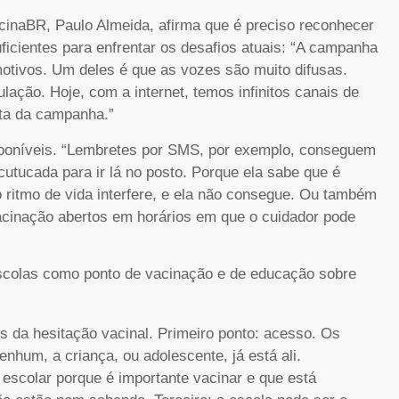
acinaBR, Paulo Almeida, afirma que é preciso reconhecer
icientes para enfrentar os desafios atuais: “A campanha
otivos. Um deles é que as vozes são muito difusas.
lação. Hoje, com a internet, temos infinitos canais de
eta da campanha.”
sponíveis. “Lembretes por SMS, por exemplo, conseguem
cutucada para ir lá no posto. Porque ela sabe que é
o ritmo de vida interfere, e ela não consegue. Ou também
vacinação abertos em horários em que o cuidador pode
escolas como ponto de vacinação e de educação sobre
s da hesitação vacinal. Primeiro ponto: acesso. Os
nhum, a criança, ou adolescente, já está ali.
escolar porque é importante vacinar e que está