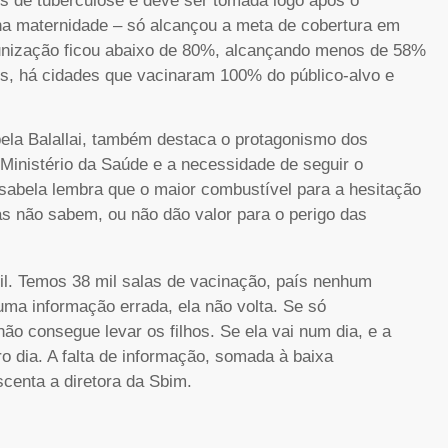
 de tuberculose e deve ser tomada logo após o
 na maternidade – só alcançou a meta de cobertura em
imunização ficou abaixo de 80%, alcançando menos de 58%
os, há cidades que vacinaram 100% do público-alvo e
bela Balallai, também destaca o protagonismo dos
Ministério da Saúde e a necessidade de seguir o
Isabela lembra que o maior combustível para a hesitação
as não sabem, ou não dão valor para o perigo das
l. Temos 38 mil salas de vacinação, país nenhum
uma informação errada, ela não volta. Se só
não consegue levar os filhos. Se ela vai num dia, e a
ro dia. A falta de informação, somada à baixa
scenta a diretora da Sbim.