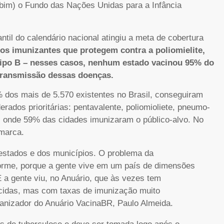
Sbim) o Fundo das Nações Unidas para a Infância
til do calendário nacional atingiu a meta de cobertura
os imunizantes que protegem contra a poliomielite,
ipo B – nesses casos, nenhum estado vacinou 95% do
 transmissão dessas doenças.
 dos mais de 5.570 existentes no Brasil, conseguiram
rados prioritárias: pentavalente, poliomioliete, pneumo-
á, onde 59% das cidades imunizaram o público-alvo. No
marca.
estados e dos municípios. O problema da
orme, porque a gente vive em um país de dimensões
E a gente viu, no Anuário, que às vezes tem
cidas, mas com taxas de imunização muito
rganizador do Anuário VacinaBR, Paulo Almeida.