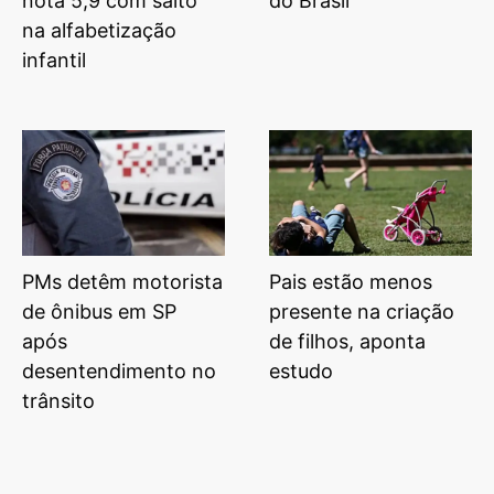
nota 5,9 com salto
do Brasil
na alfabetização
infantil
PMs detêm motorista
Pais estão menos
de ônibus em SP
presente na criação
após
de filhos, aponta
desentendimento no
estudo
trânsito